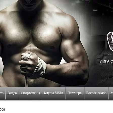
ЛИГА 
Добро пожалова
то
Видео
Спортсмены
Клубы ММА
Партнёры
Боевое самбо
М
2009