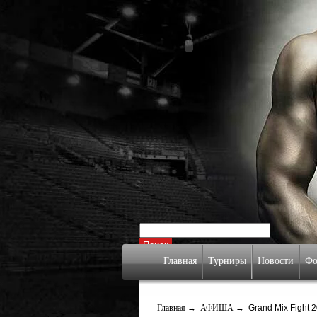
Главная
Турниры
Новости
Фо
Главная
→
АФИША
→ Grand Mix Fight 