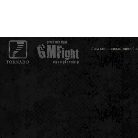
Лига смешанных единоборс