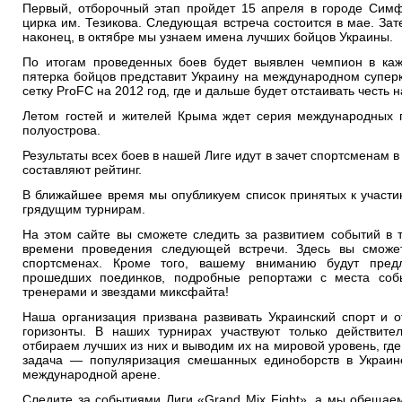
Первый, отборочный этап пройдет 15 апреля в городе Симф
цирка им. Тезикова. Следующая встреча состоится в мае. Зат
наконец, в октябре мы узнаем имена лучших бойцов Украины.
По итогам проведенных боев будет выявлен чемпион в каж
пятерка бойцов представит Украину на международном супер
сетку
ProFC
на 2012 год, где и дальше будет отстаивать честь 
Летом гостей и жителей Крыма ждет серия международных п
полуострова.
Результаты всех боев в нашей Лиге идут в зачет спортсменам 
составляют рейтинг.
В ближайшее время мы опубликуем список принятых к участ
грядущим турнирам.
На этом сайте вы сможете следить за развитием событий в т
времени проведения следующей встречи. Здесь вы смож
спортсменах. Кроме того, вашему вниманию будут пред
прошедших поединков, подробные репортажи с места собы
тренерами и звездами миксфайта!
Наша организация призвана развивать Украинский спорт и 
горизонты. В наших турнирах участвуют только действите
отбираем лучших из них и выводим их на мировой уровень, гд
задача — популяризация смешанных единоборств в Украин
международной арене.
Следите за событиями Лиги «
Grand
Mix
Fight
», а мы обещае