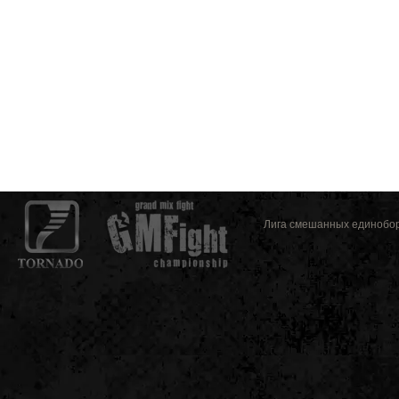
Лига смешанных единоборс