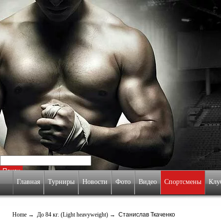
Главная
Турниры
Новости
Фото
Видео
Спортсмены
Кл
Home
→
До 84 кг. (Light heavyweight)
→ Станислав Ткаченко