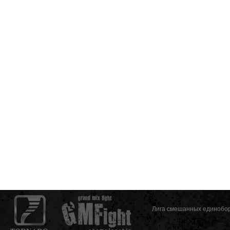
Лига смешанных единоборс