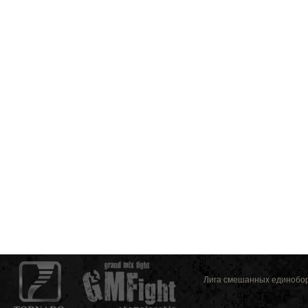
Лига смешанных единоборс