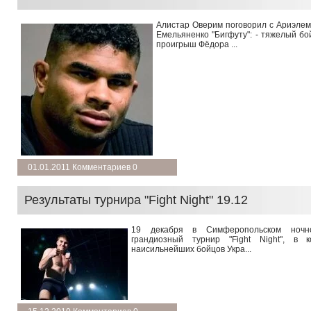
Алистар Оверим поговорил с Ариэле
Емельяненко "Бигфуту": - тяжелый бо
проигрыш Фёдора ...
подробнее →
01.01.2011 Комментариев 0
Результаты турнира "Fight Night" 19.12
19 декабря в Симферопольском ночно
грандиозный турнир "Fight Night", в 
наисильнейших бойцов Укра...
подробнее →