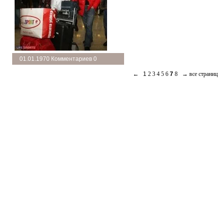
подробнее →
01.01.1970 Комментариев 0
←
1
2
3
4
5
6
7
8
→
все страни