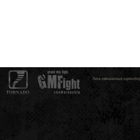
Лига смешанных единоборс